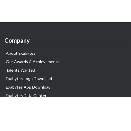
Company
About Exabytes
Our Awards & Achievements
Talents Wanted
Exabytes Logo Download
Exabytes App Download
Exabytes Data Center
Exabytes Book
Exabytes Events
Exabytes ESG Initiatives
Customer Testimonials