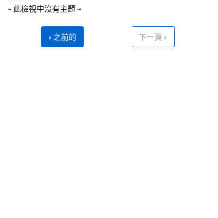
~ 此檢視中沒有主題 ~
« 之前的
下一頁 »