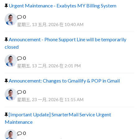
Urgent Maintenance - Exabytes MY Billing System
0
星期三, 13 五月, 2026 在 10:40 AM
Announcement - Phone Support Line will be temporarily
closed
0
星期五, 13 二月, 2026 在 2:01 PM
Announcement: Changes to Gmailify & POP in Gmail
0
星期五, 23 一月, 2026 在 11:15 AM
[Important Update] SmarterMail Service Urgent
Maintenance
0