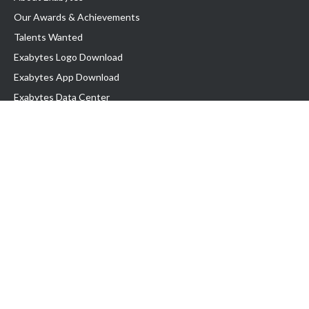
Our Awards & Achievements
Talents Wanted
Exabytes Logo Download
Exabytes App Download
Exabytes Data Center
Exabytes Book
Exabytes Events
Exabytes ESG Initiatives
Customer Testimonials
Product & Services
.MY Domain
Business Web Hosting
Business Email
Malaysia VPS