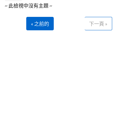
~ 此檢視中沒有主題 ~
« 之前的
下一頁 »