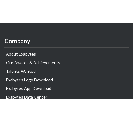
Company
About Exabytes
Our Awards & Achievements
Talents Wanted
Exabytes Logo Download
Exabytes App Download
Exabytes Data Center
Exabytes Book
Exabytes Events
Exabytes ESG Initiatives
Customer Testimonials