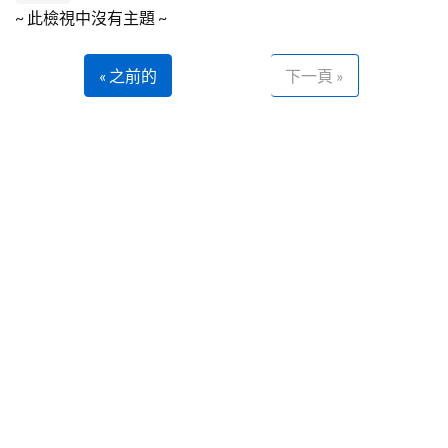
~ 此檢視中沒有主題 ~
« 之前的
下一頁 »