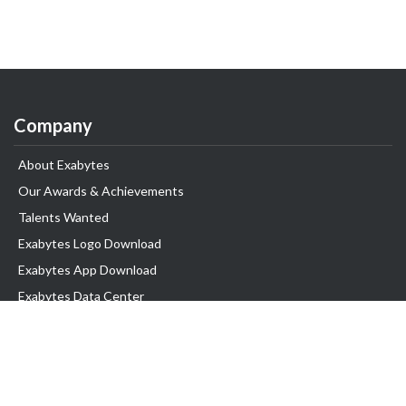
Company
About Exabytes
Our Awards & Achievements
Talents Wanted
Exabytes Logo Download
Exabytes App Download
Exabytes Data Center
Exabytes Book
Exabytes Events
Exabytes ESG Initiatives
Customer Testimonials